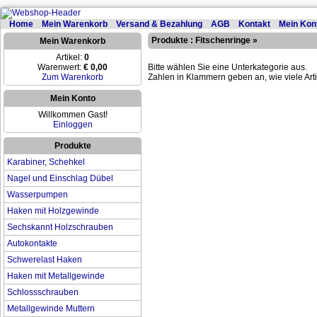
Home
Mein Warenkorb
Versand & Bezahlung
AGB
Kontakt
Mein Kon
Produkte
:
Fitschenringe
»
Mein Warenkorb
Artikel:
0
Warenwert:
€ 0,00
Bitte wählen Sie eine Unterkategorie aus.
Zum Warenkorb
Zahlen in Klammern geben an, wie viele Arti
Mein Konto
Willkommen Gast!
Einloggen
Produkte
Karabiner, Schehkel
Nagel und Einschlag Dübel
Wasserpumpen
Haken mit Holzgewinde
Sechskannt Holzschrauben
Autokontakte
Schwerelast Haken
Haken mit Metallgewinde
Schlossschrauben
Metallgewinde Muttern